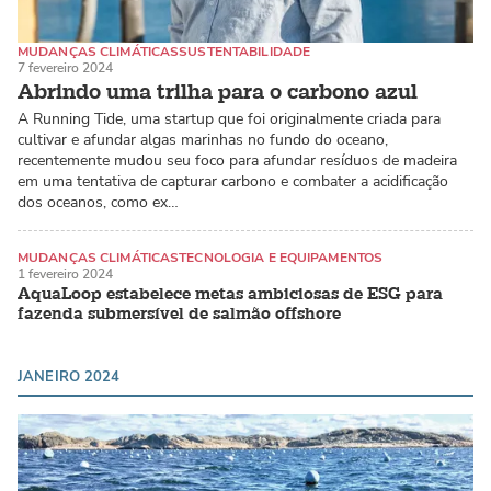
MUDANÇAS CLIMÁTICAS
SUSTENTABILIDADE
7 fevereiro 2024
ALGAS MARINHAS / MACROALGAS
Abrindo uma trilha para o carbono azul
A Running Tide, uma startup que foi originalmente criada para
cultivar e afundar algas marinhas no fundo do oceano,
recentemente mudou seu foco para afundar resíduos de madeira
em uma tentativa de capturar carbono e combater a acidificação
dos oceanos, como ex…
MUDANÇAS CLIMÁTICAS
TECNOLOGIA E EQUIPAMENTOS
1 fevereiro 2024
SALMÃO ATLÂNTICO
AquaLoop estabelece metas ambiciosas de ESG para
fazenda submersível de salmão offshore
JANEIRO 2024