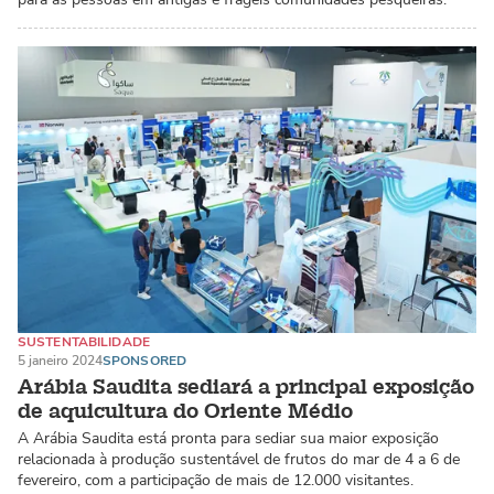
SUSTENTABILIDADE
SISTEMAS DE AQUICULTURA RECIRCULANTE (RAS)
5 janeiro 2024
SPONSORED
SALMÃO ATLÂNTICO
Arábia Saudita sediará a principal exposição
de aquicultura do Oriente Médio
A Arábia Saudita está pronta para sediar sua maior exposição
relacionada à produção sustentável de frutos do mar de 4 a 6 de
fevereiro, com a participação de mais de 12.000 visitantes.