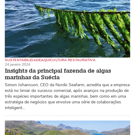
SUSTENTABILIDADE
AQUICULTURA RESTAURATIVA
24 janeiro 2024
ALGAS MARINHAS / MACROALGAS
Insights da principal fazenda de algas
marinhas da Suécia
Simon Johansson, CEO da Nordic Seafarm, acredita que a empresa
está no limiar do sucesso comercial, após avanços na produção de
três espécies importantes de algas marinhas, bem como em uma
estratégia de negócios que envolve uma série de colaborações
inteligent…