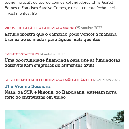
economia azul", de acordo com os cofundadores Chris Gorell
Barnes e Francisco Saraiva Gomes, e recentemente fechou seis
investimentos, trê…
VÍRUS
EDUCAÇÃO E ACADEMIA
CAMARÃO
25 outubro 2023
Estudo mostra que o camarão pode vencer a mancha
branca ao se mudar para águas mais quentes
EVENTOS
STARTUPS
24 outubro 2023
Uma oportunidade financiada para que as fundadoras
desenvolvam empresas de alimentos azuis
SUSTENTABILIDADE
ECONOMIA
SALMÃO ATLÂNTICO
23 outubro 2023
The Vienna Sessions
Nath, da SSP, e Nikolik, do Rabobank, estrelam nova
série de entrevistas em vídeo