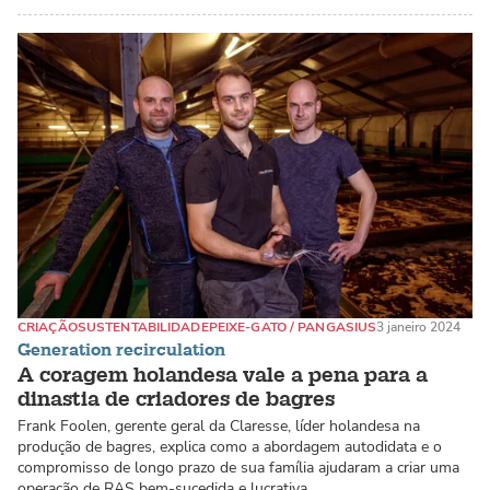
CRIAÇÃO
SUSTENTABILIDADE
PEIXE-GATO / PANGASIUS
3 janeiro 2024
Generation recirculation
A coragem holandesa vale a pena para a
dinastia de criadores de bagres
Frank Foolen, gerente geral da Claresse, líder holandesa na
produção de bagres, explica como a abordagem autodidata e o
compromisso de longo prazo de sua família ajudaram a criar uma
operação de RAS bem-sucedida e lucrativa.