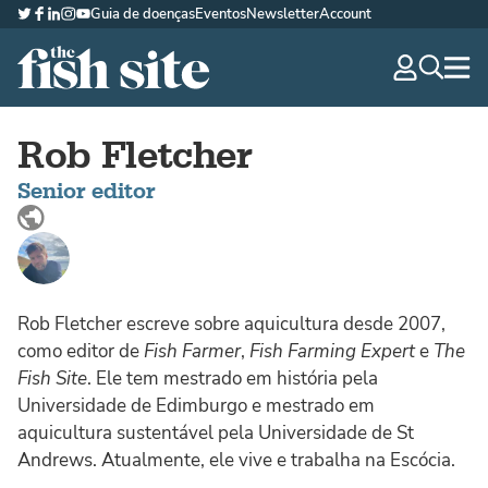
Guia de doenças
Eventos
Newsletter
Account
Twitter
Facebook
LinkedIn
Instagram
YouTube
The Fish Site Brasil
navig
optio
Rob Fletcher
Senior editor
www.linkedin.com
Rob Fletcher escreve sobre aquicultura desde 2007,
como editor de
Fish Farmer
,
Fish Farming Expert
e
The
Fish Site
. Ele tem mestrado em história pela
Universidade de Edimburgo e mestrado em
aquicultura sustentável pela Universidade de St
Andrews. Atualmente, ele vive e trabalha na Escócia.