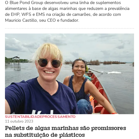
O Blue Pond Group desenvolveu uma linha de suplementos
alimentares à base de algas marinhas que reduzem a prevalência
de EHP, WFS e EMS na criação de camarões, de acordo com
Mauricio Castillo, seu CEO e fundador.
SUSTENTABILIDADE
PROCESSAMENTO
11 outubro 2023
ALGAS MARINHAS / MACROALGAS
Pellets de algas marinhas são promissores
na substituição de plásticos