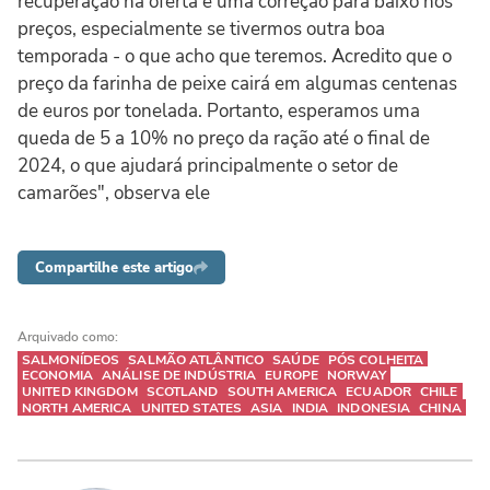
recuperação na oferta e uma correção para baixo nos
preços, especialmente se tivermos outra boa
temporada - o que acho que teremos. Acredito que o
preço da farinha de peixe cairá em algumas centenas
de euros por tonelada. Portanto, esperamos uma
queda de 5 a 10% no preço da ração até o final de
2024, o que ajudará principalmente o setor de
camarões", observa ele
Compartilhe este artigo
Arquivado como:
SALMONÍDEOS
SALMÃO ATLÂNTICO
SAÚDE
PÓS COLHEITA
ECONOMIA
ANÁLISE DE INDÚSTRIA
EUROPE
NORWAY
UNITED KINGDOM
SCOTLAND
SOUTH AMERICA
ECUADOR
CHILE
NORTH AMERICA
UNITED STATES
ASIA
INDIA
INDONESIA
CHINA