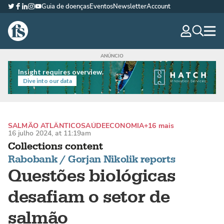
Guia de doenças
Eventos
Newsletter
Account
Twitter
Facebook
LinkedIn
Instagram
YouTube
The Fish Site Brasil
navig
optio
Insight requires overview.
Dive into our data
SALMÃO ATLÂNTICO
SAÚDE
ECONOMIA
+16 mais
16 julho 2024, at 11:19am
Collections content
Rabobank / Gorjan Nikolik reports
Questões biológicas
desafiam o setor de
salmão