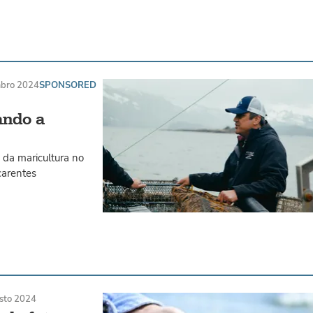
mbro 2024
SPONSORED
ando a
 da maricultura no
carentes
sto 2024