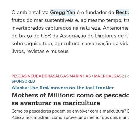
O ambientalista
Gregg Yan
é o fundador da
Best 
frutos do mar sustentáveis e, ao mesmo tempo, tr
invertebrados capturados na natureza. Anteriorm
do braço de CSR da Associação de Diretores de C
sobre aquicultura, agricultura, conservação da vid
livros, revistas e museus
PESCAS
INCUBADORAS
ALGAS MARINHAS / MACROALGAS
21 
SPONSORED
Alaska: the first movers on the last frontier
Mothers of Millions: como os pesca
se aventurar na maricultura
Como os pescadores podem se envolver com a maricultura? 
Alasca nos mostram como aproveitar o melhor dos dois mun