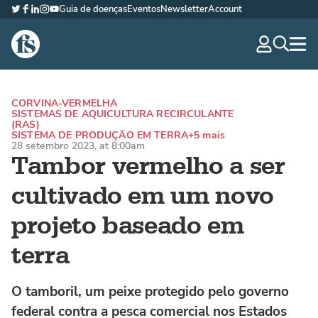
Guia de doenças
Eventos
Newsletter
Account
Twitter
Facebook
LinkedIn
Instagram
YouTube
The Fish Site Brasil
navig
optio
CORVINA-VERMELHA
SISTEMAS DE AQUICULTURA RECIRCULANTE
(RAS)
SISTEMA DE PRODUÇÃO EM TERRA
+5 mais
28 setembro 2023, at 8:00am
Tambor vermelho a ser
cultivado em um novo
projeto baseado em
terra
O tamboril, um peixe protegido pelo governo
federal contra a pesca comercial nos Estados