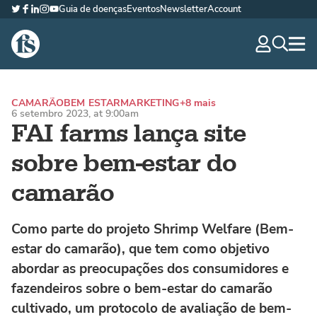
Guia de doenças
Eventos
Newsletter
Account
Twitter
Facebook
LinkedIn
Instagram
YouTube
The Fish Site Brasil
navig
optio
CAMARÃO
BEM ESTAR
MARKETING
+8 mais
6 setembro 2023, at 9:00am
FAI farms lança site
sobre bem-estar do
camarão
Como parte do projeto Shrimp Welfare (Bem-
estar do camarão), que tem como objetivo
abordar as preocupações dos consumidores e
fazendeiros sobre o bem-estar do camarão
cultivado, um protocolo de avaliação de bem-