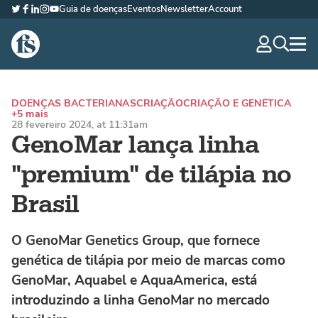
Guia de doenças
Eventos
Newsletter
Account
Twitter
Facebook
LinkedIn
Instagram
YouTube
The Fish Site Brasil
navig
optio
DOENÇAS BACTERIANAS
CRIAÇÃO
CRIAÇÃO E GENÉTICA
+5 mais
28 fevereiro 2024, at 11:31am
GenoMar lança linha
"premium" de tilápia no
Brasil
O GenoMar Genetics Group, que fornece
genética de tilápia por meio de marcas como
GenoMar, Aquabel e AquaAmerica, está
introduzindo a linha GenoMar no mercado