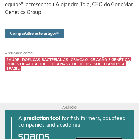
equipe", acrescentou Alejandro Tola, CEO do GenoMar
Genetics Group.
Compartilhe este artigo
Arquivado como:
SAÚDE
DOENÇAS BACTERIANAS
CRIAÇÃO
CRIAÇÃO E GENÉTICA
PEIXES DE ÁGUA DOCE
TILÁPIAS / CICLÍDEOS
SOUTH AMERICA
BRAZIL
A
prediction tool
for fish farmers, aquafeed
companies and academia