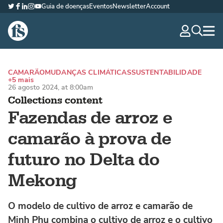
Guia de doenças
Eventos
Newsletter
Account
Twitter
Facebook
LinkedIn
Instagram
YouTube
The Fish Site Brasil
navig
optio
CAMARÃO
MUDANÇAS CLIMÁTICAS
SUSTENTABILIDADE
+5 mais
26 agosto 2024, at 8:00am
Collections content
Fazendas de arroz e
camarão à prova de
futuro no Delta do
Mekong
O modelo de cultivo de arroz e camarão de
Minh Phu combina o cultivo de arroz e o cultivo