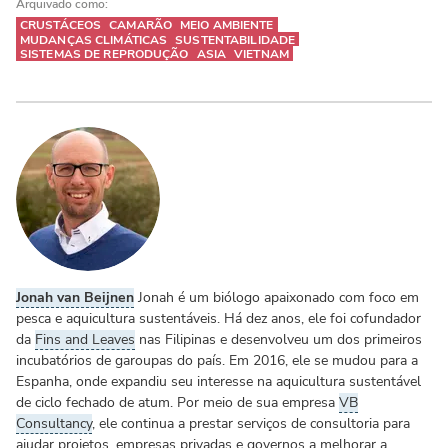
Arquivado como:
CRUSTÁCEOS
CAMARÃO
MEIO AMBIENTE
MUDANÇAS CLIMÁTICAS
SUSTENTABILIDADE
SISTEMAS DE REPRODUÇÃO
ASIA
VIETNAM
Jonah van Beijnen
Jonah é um biólogo apaixonado com foco em
pesca e aquicultura sustentáveis. Há dez anos, ele foi cofundador
da
Fins and Leaves
nas Filipinas e desenvolveu um dos primeiros
incubatórios de garoupas do país. Em 2016, ele se mudou para a
Espanha, onde expandiu seu interesse na aquicultura sustentável
de ciclo fechado de atum. Por meio de sua empresa
VB
Consultancy
, ele continua a prestar serviços de consultoria para
ajudar projetos, empresas privadas e governos a melhorar a