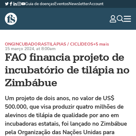
Guia de doenças
Eventos
Newsletter
Account
Twitter
Facebook
LinkedIn
Instagram
YouTube
The Fish Site Brasil
navig
optio
ONG
INCUBADORAS
TILÁPIAS / CICLÍDEOS
+5 mais
15 março 2024, at 8:00am
FAO financia projeto de
incubatório de tilápia no
Zimbábue
Um projeto de dois anos, no valor de US$
500.000, que visa produzir quatro milhões de
alevinos de tilápia de qualidade por ano em
incubadoras estatais, foi lançado no Zimbábue
pela Organização das Nações Unidas para