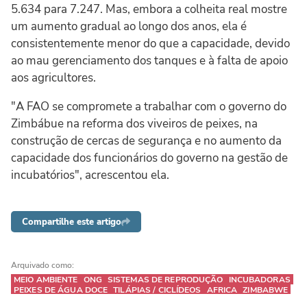
5.634 para 7.247. Mas, embora a colheita real mostre
um aumento gradual ao longo dos anos, ela é
consistentemente menor do que a capacidade, devido
ao mau gerenciamento dos tanques e à falta de apoio
aos agricultores.
"A FAO se compromete a trabalhar com o governo do
Zimbábue na reforma dos viveiros de peixes, na
construção de cercas de segurança e no aumento da
capacidade dos funcionários do governo na gestão de
incubatórios", acrescentou ela.
Compartilhe este artigo
Arquivado como:
MEIO AMBIENTE
ONG
SISTEMAS DE REPRODUÇÃO
INCUBADORAS
PEIXES DE ÁGUA DOCE
TILÁPIAS / CICLÍDEOS
AFRICA
ZIMBABWE