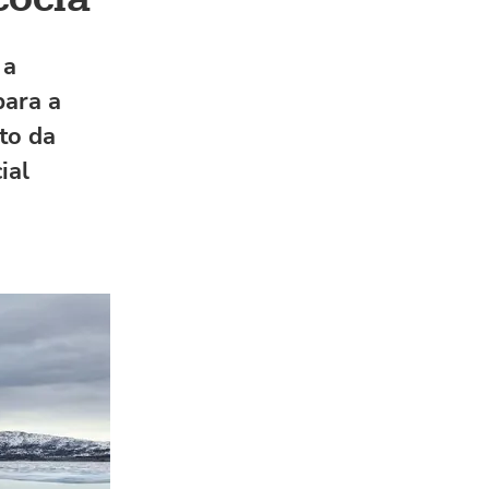
 a
para a
to da
ial