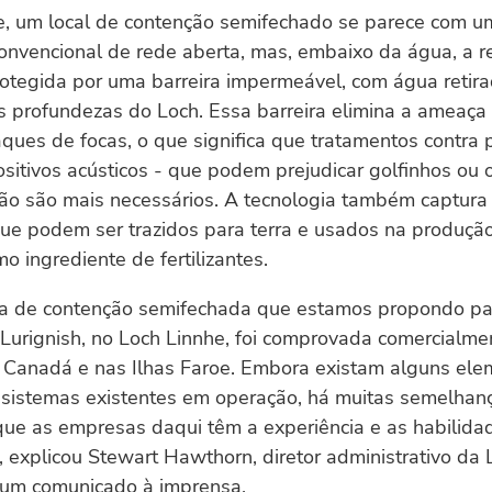
ie, um local de contenção semifechado se parece com 
onvencional de rede aberta, mas, embaixo da água, a r
rotegida por uma barreira impermeável, com água retir
s profundezas do Loch. Essa barreira elimina a ameaça
ques de focas, o que significa que tratamentos contra 
sitivos acústicos - que podem prejudicar golfinhos ou 
não são mais necessários. A tecnologia também captura
ue podem ser trazidos para terra e usados na produçã
o ingrediente de fertilizantes.
ia de contenção semifechada que estamos propondo pa
Lurignish, no Loch Linnhe, foi comprovada comercialme
 Canadá e nas Ilhas Faroe. Embora existam alguns el
 sistemas existentes em operação, há muitas semelhanç
ue as empresas daqui têm a experiência e as habilidad
, explicou Stewart Hawthorn, diretor administrativo da
um comunicado à imprensa.