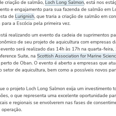
e criação de salmão,
Loch Long Salmon
, está nos estág
ento e engajamento para sua fazenda de salmão em Lo
osta de
Lurignish
, que traria a criação de salmão em co
para a Escócia pela primeira vez.
stá realizando um evento da cadeia de suprimentos par
conômico de seu projeto de aquicultura com empresas d
evento será realizado das 14h às 17h na quarta-feira,
erence Suite, na
Scottish Association for Marine Scien
perto de Oban. O evento é aberto a empresas que at
 setor de aquicultura, bem como a possíveis novos par
ue o projeto Loch Long Salmon exija um investimento t
hões, o que representa uma excelente oportunidade par
cais e regionais se envolverem nas fases de consentim
e operação.