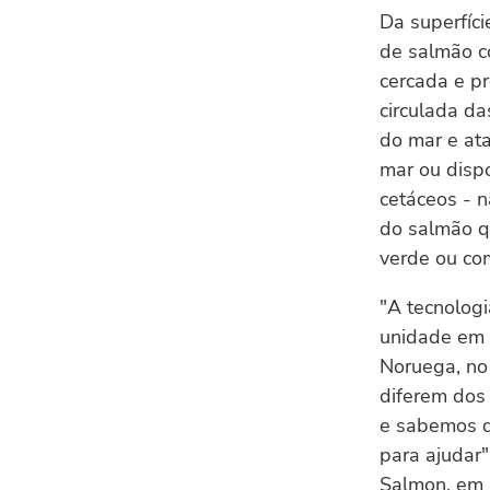
Da superfíc
de salmão c
cercada e p
circulada da
do mar e ata
mar ou dispo
cetáceos - 
do salmão q
verde ou com
"A tecnolog
unidade em 
Noruega, no
diferem dos
e sabemos q
para ajudar"
Salmon, em 