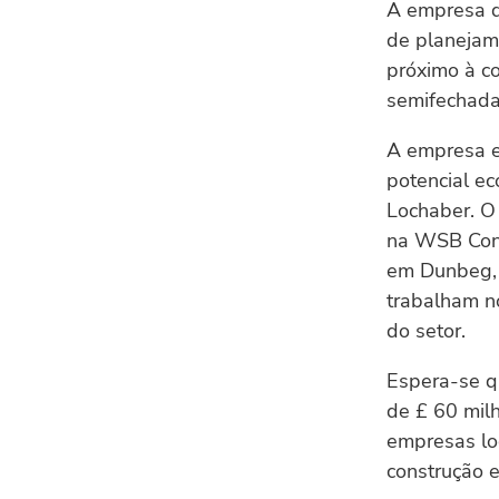
A empresa d
de planejam
próximo à c
semifechada 
A empresa e
potencial e
Lochaber. O 
na WSB Conf
em Dunbeg, 
trabalham no
do setor.
Espera-se q
de £ 60 mil
empresas lo
construção 