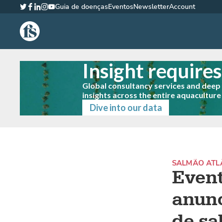
Guia de doenças
Eventos
Newsletter
Account
Twitter
Facebook
LinkedIn
Instagram
YouTube
The Fish Site Brasil
Insight require
Global consultancy services and dee
insights across the entire aquaculture
Dive into our data
SALMÃO ATL
Event
anunc
de sa