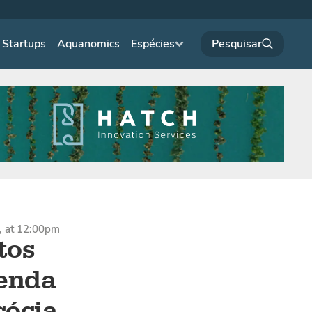
Startups
Aquanomics
Espécies
, at 12:00pm
tos
zenda
cócia