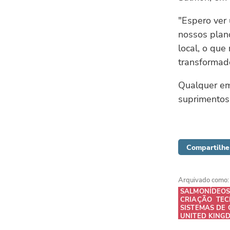
"Espero ver
nossos plan
local, o que
transformado
Qualquer em
suprimento
Compartilhe 
Arquivado como:
SALMONÍDEO
CRIAÇÃO
TEC
SISTEMAS DE 
UNITED KING