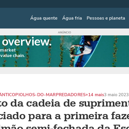
Água quente
Água fria
Pessoas e planeta
s overview.
p market
 value chain.
ÂNTICO
PIOLHOS-DO-MAR
PREDADORES
+14 mais
3 maio 2023
o da cadeia de suprimen
iado para a primeira fa
lmão semi-fechada da Es