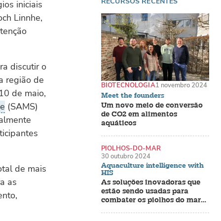
RECURSOS RECENTES
ios iniciais
ch Linnhe,
ntenção
a discutir o
a região de
BIOTECNOLOGIA
1 novembro 2024
 10 de maio,
Meet the founders
ce
(SAMS)
Um novo meio de conversão
de CO2 em alimentos
ualmente
aquáticos
ticipantes
PIOLHOS-DO-MAR
30 outubro 2024
Aquaculture intelligence with
otal de mais
HIS
a as
As soluções inovadoras que
estão sendo usadas para
ento,
combater os piolhos do mar
em fazendas de salmão