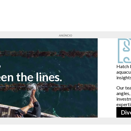
,
Hatch I
aquacu
n the lines.
insight
Our tea
angles,
invest
experti
Div