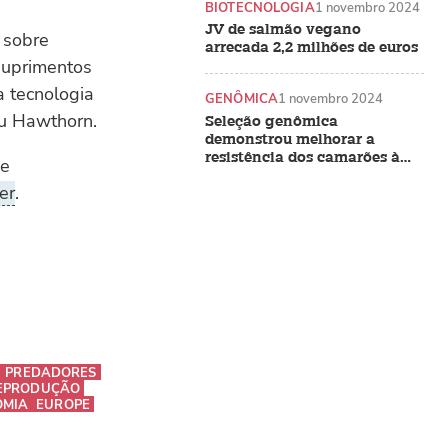
BIOTECNOLOGIA
1 novembro 2024
JV de salmão vegano
 sobre
arrecada 2,2 milhões de euros
suprimentos
a tecnologia
GENÔMICA
1 novembro 2024
iu Hawthorn.
Seleção genômica
demonstrou melhorar a
resistência dos camarões à
de
EHP e à síndrome das fezes
er
.
brancas
PREDADORES
REPRODUÇÃO
OMIA
EUROPE