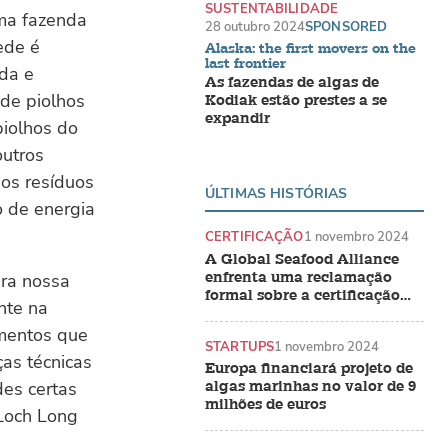
SUSTENTABILIDADE
uma fazenda
28 outubro 2024
SPONSORED
ede é
Alaska: the first movers on the
last frontier
ada e
As fazendas de algas de
 de piolhos
Kodiak estão prestes a se
expandir
piolhos do
outros
 os resíduos
ÚLTIMAS HISTÓRIAS
o de energia
CERTIFICAÇÃO
1 novembro 2024
A Global Seafood Alliance
enfrenta uma reclamação
ra nossa
formal sobre a certificação
nte na
BAP do camarão indiano
ementos que
STARTUPS
1 novembro 2024
as técnicas
Europa financiará projeto de
es certas
algas marinhas no valor de 9
milhões de euros
 Loch Long