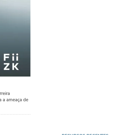
reira
na a ameaça de