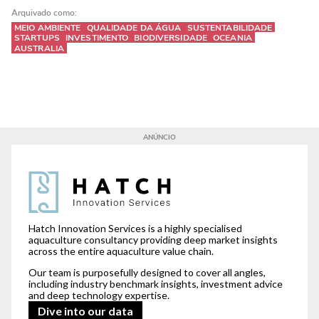
Arquivado como:
MEIO AMBIENTE
QUALIDADE DA ÁGUA
SUSTENTABILIDADE
STARTUPS
INVESTIMENTO
BIODIVERSIDADE
OCEANIA
AUSTRALIA
For our clients,
we read between the lines.
Hatch Innovation Services is a highly specialised
aquaculture consultancy providing deep market insights
across the entire aquaculture value chain.
Our team is purposefully designed to cover all angles,
including industry benchmark insights, investment advice
and deep technology expertise.
Dive into our data