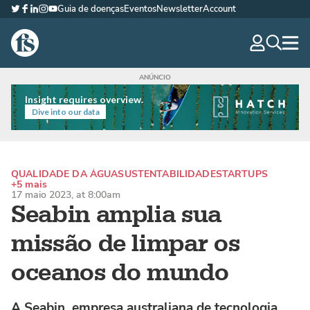
Guia de doenças
Eventos
Newsletter
Account
Twitter
Facebook
LinkedIn
Instagram
YouTube
The Fish Site Brasil
navig
optio
Insight requires overview.
Dive into our data
QUALIDADE DA ÁGUA
SUSTENTABILIDADE
STARTUPS
+5 mais
17 maio 2023, at 8:00am
Seabin amplia sua
missão de limpar os
oceanos do mundo
A Seabin, empresa australiana de tecnologia