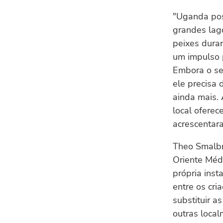
"Uganda pos
grandes lag
peixes dura
um impulso p
Embora o se
ele precisa 
ainda mais. 
local oferec
acrescentar
Theo Smalbr
Oriente Méd
própria inst
entre os cri
substituir a
outras local