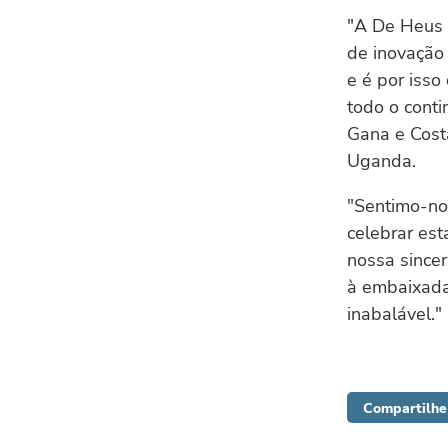
"A De Heus 
de inovação 
e é por iss
todo o conti
Gana e Cost
Uganda.
"Sentimo-no
celebrar est
nossa sincer
à embaixada
inabalável."
Compartilhe 