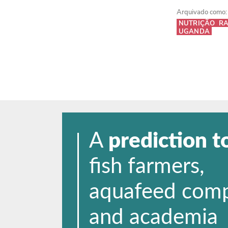
Arquivado como:
NUTRIÇÃO
R
UGANDA
A
prediction t
fish farmers,
aquafeed com
and academia