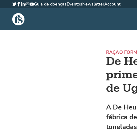
Guia de doenças
Eventos
Newsletter
Account
Twitter
Facebook
LinkedIn
Instagram
YouTube
The Fish Site Brasil
RAÇÃO FOR
De He
prime
de U
A De Heus
fábrica d
tonelada