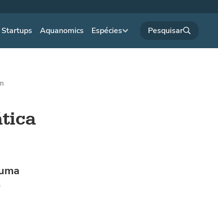
Startups
Aquanomics
Espécies
pm
ática
 uma
0