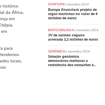
STARTUPS
1 novembro 2024
 histórico
Europa financiará projeto de
al da África,
algas marinhas no valor de 9
sença em
milhões de euros
tiópia,
BIOTECNOLOGIA
1 novembro 2024
r em
JV de salmão vegano
arrecada 2,2 milhões de euros
ra para
GENÔMICA
1 novembro 2024
Estendemos
Seleção genômica
ades locais,
demonstrou melhorar a
resistência dos camarões à
oio
EHP e à síndrome das fezes
brancas