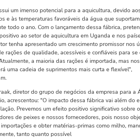
sui um imenso potencial para a aquicultura, devido ao
os e às temperaturas favoráveis da água que suportam 
nte todo o ano. Com o lançamento dessa fábrica, pret
ositivo ao setor de aquicultura em Uganda e nos paíse
tor tenha apresentado um crescimento promissor nos ú
de rações de qualidade, acessíveis e confiáveis para se
Atualmente, a maioria das rações é importada, mas nos
erá uma cadeia de suprimentos mais curta e flexível",
am.
aak, diretor do grupo de negócios da empresa para a Á
io, acrescentou: "O impacto dessa fábrica vai além do
alação. Prevemos um efeito positivo significativo sobre
adores de peixes e nossos fornecedores, pois nosso obje
s importações e obter matérias-primas como milho, mand
mente, tanto quanto possível