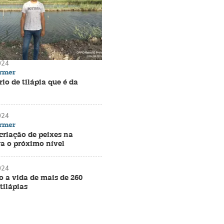
024
armer
io de tilápia que é da
024
armer
criação de peixes na
ra o próximo nível
024
 a vida de mais de 260
tilápias