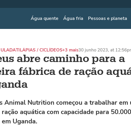
Água quente
Água fria
Pessoas e planeta
MULADA
TILÁPIAS / CICLÍDEOS
+3 mais
30 junho 2023, at 12:56
us abre caminho para a
ira fábrica de ração aqu
ganda
 Animal Nutrition começou a trabalhar em
e ração aquática com capacidade para 50.00
s em Uganda.