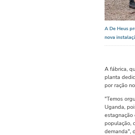
A De Heus pre
nova instalaç
A fábrica, q
planta dedi
por ração no
"Temos orgul
Uganda, poi
estagnação 
população, o
demanda", d