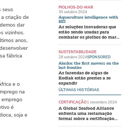
PIOLHOS-DO-MAR
s seus
30 outubro 2024
a criação de
Aquaculture intelligence with
HIS
endemos dar
As soluções inovadoras que
s vizinhos.
estão sendo usadas para
combater os piolhos do mar
ltimos anos,
em fazendas de salmão
 desenvolver
SUSTENTABILIDADE
sa fábrica
28 outubro 2024
SPONSORED
Alaska: the first movers on the
last frontier
As fazendas de algas de
Kodiak estão prestes a se
frica e o
expandir
ÚLTIMAS HISTÓRIAS
 emprego na
 o emprego
CERTIFICAÇÃO
1 novembro 2024
tivo é
A Global Seafood Alliance
enfrenta uma reclamação
ioca, soja e
formal sobre a certificação
BAP do camarão indiano