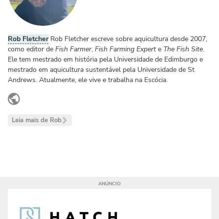
Rob Fletcher
Rob Fletcher escreve sobre aquicultura desde 2007,
como editor de
Fish Farmer
,
Fish Farming Expert
e
The Fish Site
.
Ele tem mestrado em história pela Universidade de Edimburgo e
mestrado em aquicultura sustentável pela Universidade de St
Andrews. Atualmente, ele vive e trabalha na Escócia.
www.linkedin.com
Leia mais de Rob
For our clients,
we read between the lines.