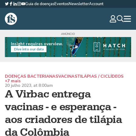
Guia de doenças
Eventos
Newsletter
Account
Twitter
Facebook
LinkedIn
Instagram
YouTube
The Fish Site Brasil
navig
optio
Insight requires overview.
Dive into our data
DOENÇAS BACTERIANAS
VACINAS
TILÁPIAS / CICLÍDEOS
+7 mais
20 julho 2023, at 8:00am
A Virbac entrega
vacinas - e esperança -
aos criadores de tilápia
da Colômbia