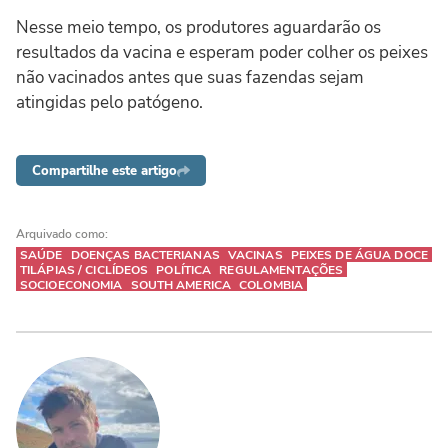
Nesse meio tempo, os produtores aguardarão os
resultados da vacina e esperam poder colher os peixes
não vacinados antes que suas fazendas sejam
atingidas pelo patógeno.
Compartilhe este artigo
Arquivado como:
SAÚDE
DOENÇAS BACTERIANAS
VACINAS
PEIXES DE ÁGUA DOCE
TILÁPIAS / CICLÍDEOS
POLÍTICA
REGULAMENTAÇÕES
SOCIOECONOMIA
SOUTH AMERICA
COLOMBIA