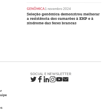
GENÔMICA
1 novembro 2024
Seleção genômica demonstrou melhorar
a resistência dos camarões à EHP e à
síndrome das fezes brancas
Twitter
Facebook
LinkedIn
Instagram
YouTube
Newsletter
er
uipe
es