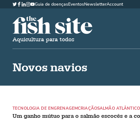
Guia de doenças
Eventos
Newsletter
Account
Twitter
Facebook
LinkedIn
Instagram
YouTube
The Fish Site Brasil
Aquicultura para todos
Novos navios
TECNOLOGIA DE ENGRENAGEM
CRIAÇÃO
SALMÃO ATLÂNTICO
Um ganho mútuo para o salmão escocês e a co