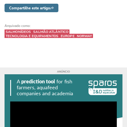
Compartilhe este artigo
Arquivado como:
SALMONÍDEOS
SALMÃO ATLÂNTICO
TECNOLOGIA E EQUIPAMENTOS
EUROPE
NORWAY
A
prediction tool
for fish
farmers, aquafeed
companies and academia