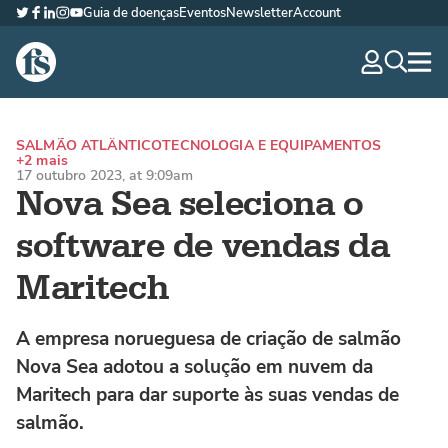
Guia de doenças
Eventos
Newsletter
Account
Twitter
Facebook
LinkedIn
Instagram
YouTube
The Fish Site Brasil
navig
optio
SALMÃO ATLÂNTICO
TECNOLOGIA E EQUIPAMENTOS
+2 mais
17 outubro 2023, at 9:09am
Nova Sea seleciona o
software de vendas da
Maritech
A empresa norueguesa de criação de salmão
Nova Sea adotou a solução em nuvem da
Maritech para dar suporte às suas vendas de
salmão.