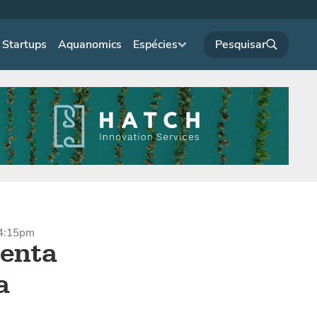
Startups
Aquanomics
Espécies
 4:15pm
renta
a