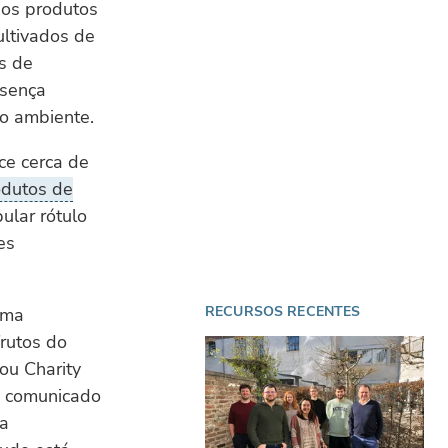
 os produtos
ultivados de
s de
esença
io ambiente.
ce cerca de
odutos de
ular rótulo
es
RECURSOS RECENTES
uma
rutos do
ou Charity
m comunicado
ma