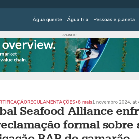
Água quente
Água fria
Pessoas e planeta
s overview.
p market
 value chain.
RTIFICAÇÃO
REGULAMENTAÇÕES
+8 mais
1 novembro 2024, at
bal Seafood Alliance enf
eclamação formal sobre 
ficação BAP do camarão