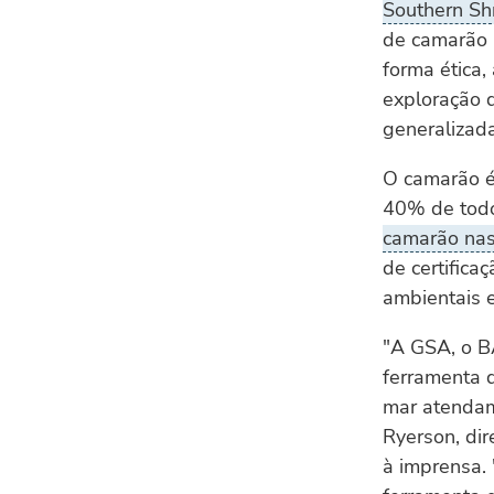
Southern Sh
de camarão 
forma ética
exploração d
generalizada
O camarão é 
40% de todo
camarão nas
de certific
ambientais 
"A GSA, o B
ferramenta 
mar atendam 
Ryerson, di
à imprensa. 