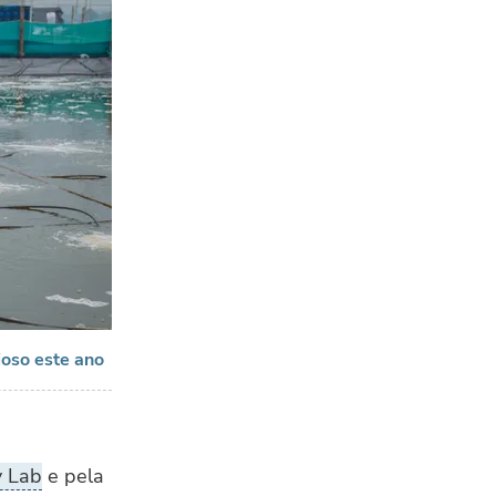
ioso este ano
y Lab
e pela