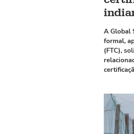
india
A Global 
formal, a
(FTC), so
relaciona
certifica