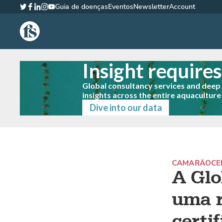
Guia de doenças
Eventos
Newsletter
Account
Twitter
Facebook
LinkedIn
Instagram
YouTube
The Fish Site Brasil
Insight require
Global consultancy services and dee
insights across the entire aquaculture
Dive into our data
CAMARÃO
CE
A Glo
uma r
certi