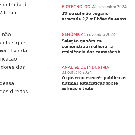
e entrada de
BIOTECNOLOGIA
1 novembro 2024
2 foram
JV de salmão vegano
arrecada 2,2 milhões de euros
e não
GENÔMICA
1 novembro 2024
Seleção genômica
ientais que
demonstrou melhorar a
xecutivo da
resistência dos camarões à
EHP e à síndrome das fezes
ficação
brancas
idores dos
ANÁLISE DE INDÚSTRIA
31 outubro 2024
O governo escocês publica as
 dessa
últimas estatísticas sobre
salmão e truta
dos direitos