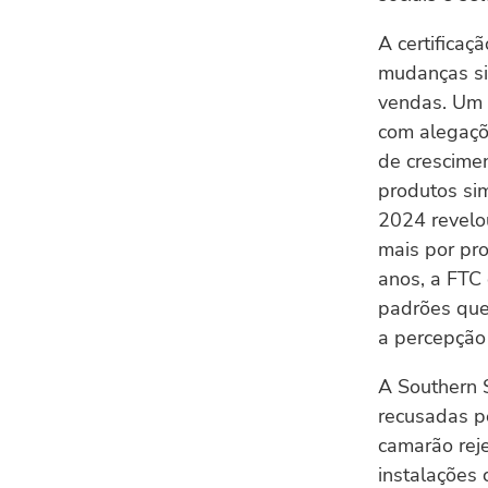
A certificaç
mudanças sig
vendas. Um 
com alegaçõ
de crescime
produtos si
2024 revelo
mais por pr
anos, a FTC 
padrões que
a percepção 
A Southern 
recusadas p
camarão reje
instalações 