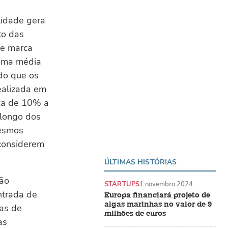
ilidade gera
to das
de marca
 uma média
do que os
ealizada em
rca de 10% a
 longo dos
mesmos
 considerem
ÚLTIMAS HISTÓRIAS
rão
STARTUPS
1 novembro 2024
ntrada de
Europa financiará projeto de
algas marinhas no valor de 9
ias de
milhões de euros
as