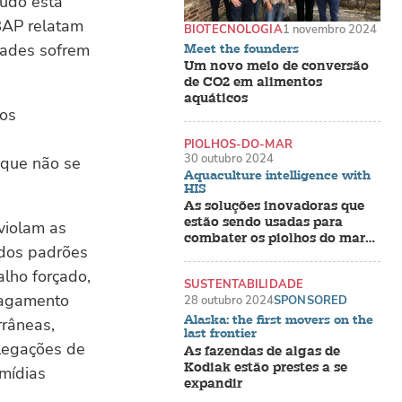
tudo está
 BAP relatam
BIOTECNOLOGIA
1 novembro 2024
dades sofrem
Meet the founders
Um novo meio de conversão
de CO2 em alimentos
aquáticos
 os
PIOLHOS-DO-MAR
30 outubro 2024
 que não se
Aquaculture intelligence with
HIS
As soluções inovadoras que
estão sendo usadas para
violam as
combater os piolhos do mar
 dos padrões
em fazendas de salmão
lho forçado,
SUSTENTABILIDADE
 pagamento
28 outubro 2024
SPONSORED
Alaska: the first movers on the
rrâneas,
last frontier
alegações de
As fazendas de algas de
Kodiak estão prestes a se
 mídias
expandir