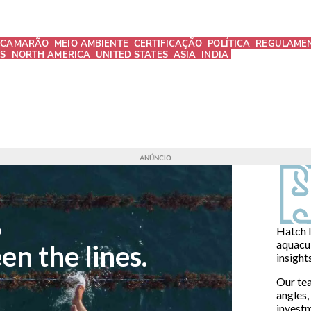
CAMARÃO
MEIO AMBIENTE
CERTIFICAÇÃO
POLÍTICA
REGULAME
S
NORTH AMERICA
UNITED STATES
ASIA
INDIA
,
Hatch I
aquacu
n the lines.
insight
Our tea
angles,
invest