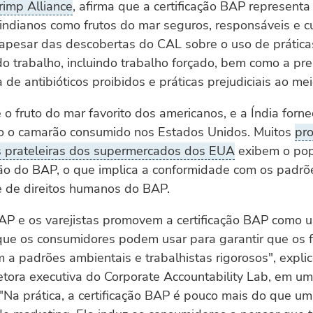
rimp Alliance
, afirma que a certificação BAP representa
indianos como frutos do mar seguros, responsáveis e c
, apesar das descobertas do CAL sobre o uso de prática
o trabalho, incluindo trabalho forçado, bem como a pr
 de antibióticos proibidos e práticas prejudiciais ao me
o fruto do mar favorito dos americanos, e a Índia forne
 o camarão consumido nos Estados Unidos. Muitos
pr
 prateleiras dos supermercados dos EUA
exibem o pop
ação do BAP, o que implica a conformidade com os padrõ
e de direitos humanos do BAP.
AP e os varejistas promovem a certificação BAP como 
que os consumidores podem usar para garantir que os f
a padrões ambientais e trabalhistas rigorosos", explic
retora executiva do Corporate Accountability Lab, em u
"Na prática, a certificação BAP é pouco mais do que u