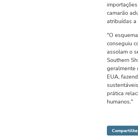
importações 
camarão adu
atribuídas a
"O esquema d
conseguiu co
assolam o se
Southern Shr
geralmente 
EUA, fazend
sustentáveis
prática rela
humanos."
Compartilhe 