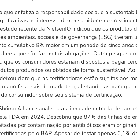
ão que enfatiza a responsabilidade social e a sustentab
nificativas no interesse do consumidor e no crescimen
estudo recente da NielsenIQ indicou que os produtos 
es ambientais, sociais e de governança (ESG) tiveram
nto cumulativo 8% maior em um período de cinco anos 
milares que não fazem tais alegações. Outra pesquisa r
u que os consumidores estariam dispostos a pagar ce
odutos produzidos ou obtidos de forma sustentável. Ao
deixou claro que as certificadoras estão sujeitas aos 
 os profissionais de marketing, alertando-as para que
do consumidor sobre seu sistema de certificação.
Shrimp Alliance analisou as linhas de entrada de cama
ela FDA em 2024. Descobriu que 87% das linhas de e
itadas por contaminação por antibióticos eram originár
certificadas pelo BAP. Apesar de testar apenas 0,1% d