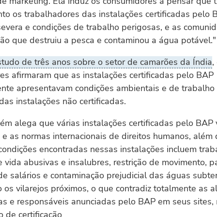
de marketing. Ela induz os consumidores a pensar que 
to os trabalhadores das instalações certificadas pelo
severa e condições de trabalho perigosas, e as comuni
ão que destruiu a pesca e contaminou a água potável."
studo de três anos sobre o setor de camarões da Índia
,
es afirmaram que as instalações certificadas pelo BAP
nte apresentavam condições ambientais e de trabalho
das instalações não certificadas.
m alega que várias instalações certificadas pelo BAP 
s e as normas internacionais de direitos humanos, além
condições encontradas nessas instalações incluem traba
e vida abusivas e insalubres, restrição de movimento,
 de salários e contaminação prejudicial das águas subte
 os vilarejos próximos, o que contradiz totalmente as 
cas e responsáveis anunciadas pelo BAP em seus sites,
o de certificação