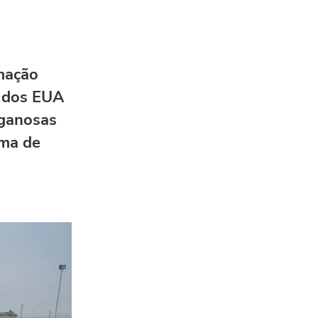
mação
o dos EUA
nganosas
ema de