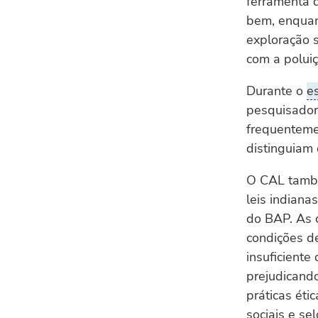
ferramenta 
bem, enquan
exploração 
com a poluiç
Durante o
e
pesquisador
frequenteme
distinguiam 
O CAL també
leis indiana
do BAP. As 
condições d
insuficiente
prejudicando
práticas éti
sociais e sel