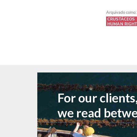
Arquivado como:
CRUSTÁCEOS
HUMAN RIGHT
For our clients
we read betwee